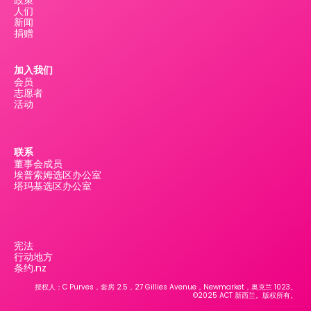
政策
人们
新闻
捐赠
加入我们
会员
志愿者
活动
联系
董事会成员
埃普索姆选区办公室
塔玛基选区办公室
宪法
行动地方
条约.nz
授权人：C Purves，套房 2.5，27 Gillies Avenue，Newmarket，奥克兰 1023。
©2025 ACT 新西兰。版权所有。