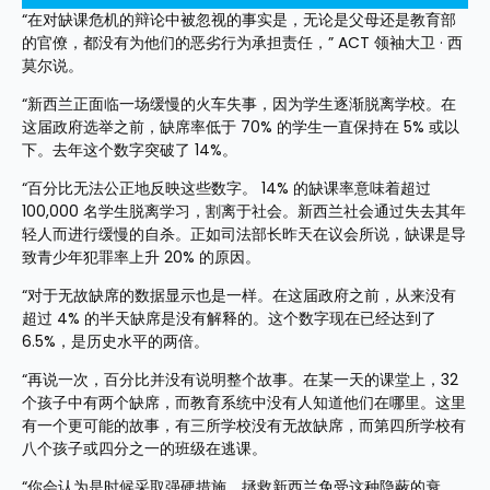
“在对缺课危机的辩论中被忽视的事实是，无论是父母还是教育部
的官僚，都没有为他们的恶劣行为承担责任，” ACT 领袖大卫 · 西
莫尔说。
“新西兰正面临一场缓慢的火车失事，因为学生逐渐脱离学校。在
这届政府选举之前，缺席率低于 70% 的学生一直保持在 5% 或以
下。去年这个数字突破了 14%。
“百分比无法公正地反映这些数字。 14% 的缺课率意味着超过 
100,000 名学生脱离学习，割离于社会。新西兰社会通过失去其年
轻人而进行缓慢的自杀。正如司法部长昨天在议会所说，缺课是导
致青少年犯罪率上升 20% 的原因。
“对于无故缺席的数据显示也是一样。在这届政府之前，从来没有
超过 4% 的半天缺席是没有解释的。这个数字现在已经达到了 
6.5%，是历史水平的两倍。
“再说一次，百分比并没有说明整个故事。在某一天的课堂上，32 
个孩子中有两个缺席，而教育系统中没有人知道他们在哪里。这里
有一个更可能的故事，有三所学校没有无故缺席，而第四所学校有
八个孩子或四分之一的班级在逃课。
“你会认为是时候采取强硬措施，拯救新西兰免受这种隐蔽的衰