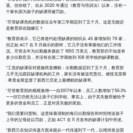
退。但你错了。自从 2020 年通过《教育与培训法》以来，没有一
个家长因为孩子的缺课而被罚款。
“尽管缺课危机的数据在去年第三学期迟到了五个月。这是无能还
是教育部在隐瞒它？
“教育部表示，它已将签约处理缺课的组织从 45 家增加到 79 家，
但正如 ACT 在 11 月揭示的那样，它几乎没有掌握他们的工作情
况。尽管去年为出勤服务拨款了 1650 万美元，教育部仍不知道有
多少出勤官员，并没有在第二学期收到 108 所学校的缺课数据。
“工党的缺课应对措施简直糟糕：出勤数据迟到了五个月，教育部
几乎无法跟踪缺课机构的工作，家长没有被追究责任。难怪克里斯 
· 希普金斯监督了新西兰历史上最糟糕的缺课率。
“尽管教育部的规模激增——自2017年以来，员工人数增加了55.3%
——但它仍然无法让孩子们到学校。事实上，由于其失败而被给予
更多的资金和员工，正是对其失败的奖励。
“我们需要问责制。这意味着强制的每日出勤报告和对拒绝送孩子
上学的父母处以罚款，正如 ACT 在 11 月发布的缺课计划中所述。
“新西兰在知识传递方面未能从一代传递到下一代，以维持发达国