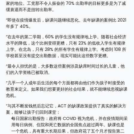
家的地位。工党那不令人振奋的 70% 出勤率的目标更多是为了减
缓衰退而不是扭转出勤率。
“即使在疫情爆发后，缺课问题继续恶化。去年缺课的案例比 2021 
年多了 40%。
“在去年的第二学期，60% 的学生没有规律地上学。随着社会经济
水平的降低，这个比例变得更糟，只有 23% 的低收入学生有规律
上学。在北岛，只有 28% 的所有学生有规律上学。考虑到 108 所
学校甚至没有提交出勤数据，现实可能比这些数字更糟。
“最令人担忧的是，大多数这些案例涉及缺席时间过长的儿童，他
们的入学资格已被取消。
“几乎一个人成年后生活的每个方面都将由他们作为孩子时接受的
教育来定义。如果我们想要更好的社会结果，就不能继续忽视缺课
危机。
“与其不断发钱然后忘记它，ACT 的缺课政策提供了真实的解决方
案，能够让孩子们回到课堂：
每日国家出勤报告：政府将 COVID 视为危机，并在疫情期间采
用每日病例、住院和死亡数据的全国焦点超过两年。缺课也是
一个危机，具有重大长期后果，但政府花了五个月才报告第二