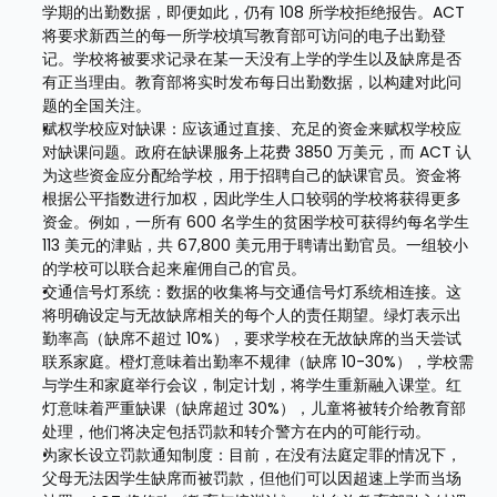
学期的出勤数据，即便如此，仍有 108 所学校拒绝报告。ACT 
将要求新西兰的每一所学校填写教育部可访问的电子出勤登
记。学校将被要求记录在某一天没有上学的学生以及缺席是否
有正当理由。教育部将实时发布每日出勤数据，以构建对此问
题的全国关注。
赋权学校应对缺课：应该通过直接、充足的资金来赋权学校应
对缺课问题。政府在缺课服务上花费 3850 万美元，而 ACT 认
为这些资金应分配给学校，用于招聘自己的缺课官员。资金将
根据公平指数进行加权，因此学生人口较弱的学校将获得更多
资金。例如，一所有 600 名学生的贫困学校可获得约每名学生 
113 美元的津贴，共 67,800 美元用于聘请出勤官员。一组较小
的学校可以联合起来雇佣自己的官员。
交通信号灯系统：数据的收集将与交通信号灯系统相连接。这
将明确设定与无故缺席相关的每个人的责任期望。绿灯表示出
勤率高（缺席不超过 10%），要求学校在无故缺席的当天尝试
联系家庭。橙灯意味着出勤率不规律（缺席 10-30%），学校需
与学生和家庭举行会议，制定计划，将学生重新融入课堂。红
灯意味着严重缺课（缺席超过 30%），儿童将被转介给教育部
处理，他们将决定包括罚款和转介警方在内的可能行动。
为家长设立罚款通知制度：目前，在没有法庭定罪的情况下，
父母无法因学生缺席而被罚款，但他们可以因超速上学而当场