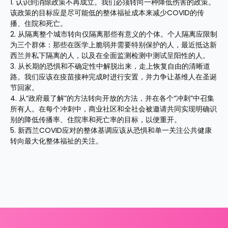
1. 认识到消除政策不再成立。我们必须转向一种降低伤害的政策。
该政策的目标应是尽可能低的整体福祉成本来减少COVID的传
播、住院和死亡。
2. 从隔离整个城市转向仅隔离那些有意义的个体。个人隔离应限制
为三个群体：那些在医学上脆弱并需要特别保护的人，最近抵达新
西兰并私下隔离的人，以及在全面监测检测中测试呈阳性的人。
3. 从长期的恐惧和不确定性中解脱出来，走上恢复自由的清晰道
路。我们应该在疫苗接种完成时进行安置，并力争让基维人在圣诞
节回家。
4. 从“政府最了解”的方法转向开放的方法，并在各个“冲刺”中召集
所有人。在每个冲刺中，商业社区和全社会被邀请共同实现明确识
别的降低传播率、住院率和死亡率的目标，以便重开。
5. 新西兰COVID应对的整体基调应该从恐惧和单一关注公共健康
转向最大化整体福祉的关注。