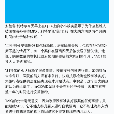
安德鲁·利特尔今天早上在Q+A上的小小诚实显示了为什么基维人
被困在海外等待MIQ，利特尔说“我们预计在大约六周到两个月的
时间内处于这种位置。”
“卫生部长安德鲁·利特尔解释说，居家隔离失败，包括在他仍然卧
床不起的情况下，有一个案件在隔离四天后被发送了清关信。他
说，病例数量的增长比政府预期的要提前六周到两个月，”ACT领
导人大卫·西摩说。
“利特尔的承认解释了很多事情。疫苗接种的推进很晚。加强针尚
未准备好。医院的能力没有准备好。快速抗原检测也没有准备好。
为旅行者提供的居家隔离现在才开始试点。事实是，这个自大的政
府认为自己赢了，而COVID始终不会在社区中传播，因此它有整
整一年的时间进行疫苗接种。
“MIQ的公告毫无意义，因为政府没有准备好做其他任何事情，只
能继续MIQ。它不能支持几百人进行自我隔离，它不能让海外入境
者进行自我隔离的真正原因是它不能支持现在的几百人。