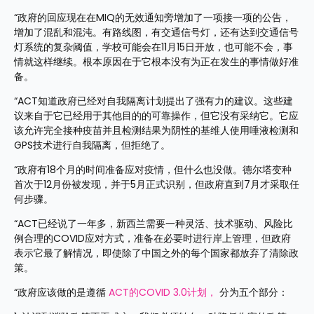
“政府的回应现在在MIQ的无效通知旁增加了一项接一项的公告，
增加了混乱和混沌。有路线图，有交通信号灯，还有达到交通信号
灯系统的复杂阈值，学校可能会在11月15日开放，也可能不会，事
情就这样继续。根本原因在于它根本没有为正在发生的事情做好准
备。
“ACT知道政府已经对自我隔离计划提出了强有力的建议。这些建
议来自于它已经用于其他目的的可靠操作，但它没有采纳它。它应
该允许完全接种疫苗并且检测结果为阴性的基维人使用唾液检测和
GPS技术进行自我隔离，但拒绝了。
“政府有18个月的时间准备应对疫情，但什么也没做。德尔塔变种
首次于12月份被发现，并于5月正式识别，但政府直到7月才采取任
何步骤。
“ACT已经说了一年多，新西兰需要一种灵活、技术驱动、风险比
例合理的COVID应对方式，准备在必要时进行岸上管理，但政府
表示它最了解情况，即使除了中国之外的每个国家都放弃了清除政
策。
“政府应该做的是遵循 
ACT的COVID 3.0计划，
 分为五个部分：